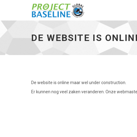
De
website
is
DE WEBSITE IS ONLIN
online
-
ga
naar
de
homepage
De website is online maar wel under construction.
Er kunnen nog veel zaken veranderen. Onze webmaster 