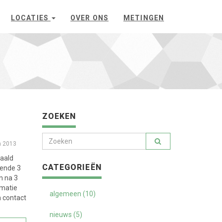
LOCATIES
OVER ONS
METINGEN
ZOEKEN
h 2013
haald
CATEGORIEËN
rende 3
n na 3
rmatie
algemeen (10)
n contact
nieuws (5)