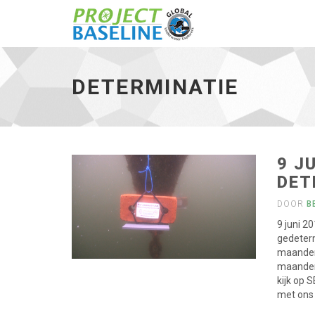
Determinatie
-
ga
DETERMINATIE
naar
de
homepage
9 J
DET
DOOR
B
9 juni 2
gedeter
maanden
maanden
kijk op 
met ons 