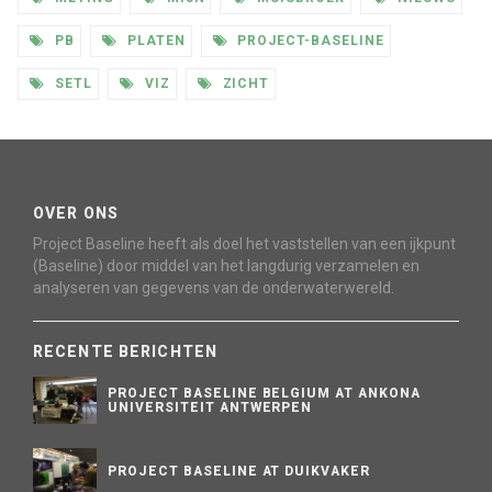
PB
PLATEN
PROJECT-BASELINE
SETL
VIZ
ZICHT
OVER ONS
Project Baseline heeft als doel het vaststellen van een ijkpunt
(Baseline) door middel van het langdurig verzamelen en
analyseren van gegevens van de onderwaterwereld.
RECENTE BERICHTEN
PROJECT BASELINE BELGIUM AT ANKONA
UNIVERSITEIT ANTWERPEN
PROJECT BASELINE AT DUIKVAKER